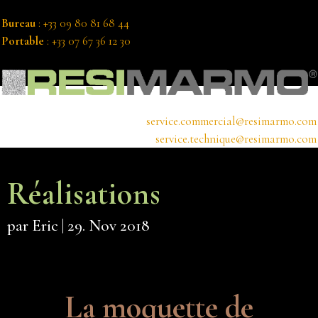
Bureau
: +33 09 80 81 68 44
Portable
: +33 07 67 36 12 30
service.commercial@resimarmo.com
service.technique@resimarmo.com
Réalisations
par
Eric
|
29. Nov 2018
La moquette de